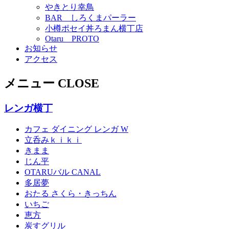
やきとり幸鳥
BAR しろくまパーラー
小樽ポセイ丼ろまん横丁店
Otaru PROTO
お知らせ
アクセス
メニュー
CLOSE
レンガ横丁
カフェ ダイニング レンガ W
立呑みｋｉｋｉ
きまま
じん平
OTARUバル CANAL
多居夢
おたる さくら・きっちん
いちご
恵方
炭すグリル