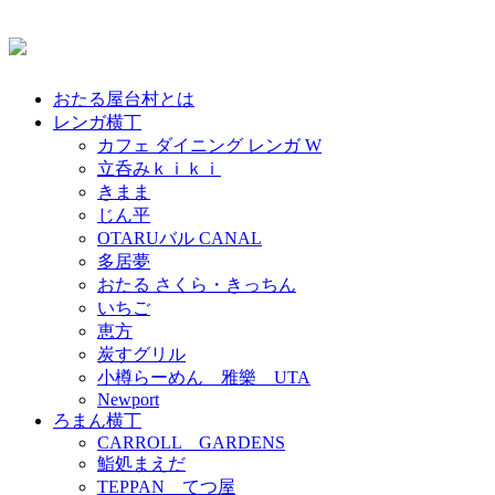
おたる屋台村とは
レンガ横丁
カフェ ダイニング レンガ W
立呑みｋｉｋｉ
きまま
じん平
OTARUバル CANAL
多居夢
おたる さくら・きっちん
いちご
恵方
炭すグリル
小樽らーめん 雅樂 UTA
Newport
ろまん横丁
CARROLL GARDENS
鮨処まえだ
TEPPAN てつ屋