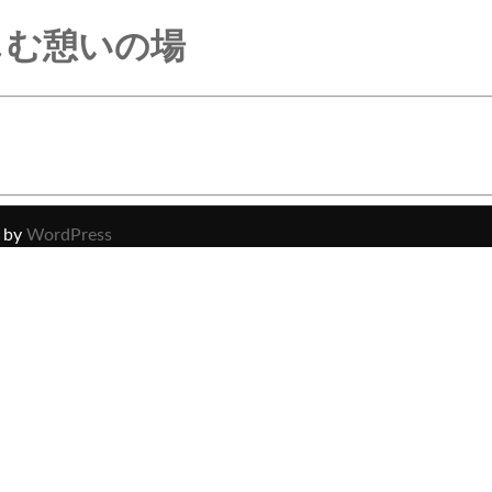
しむ憩いの場
 by
WordPress