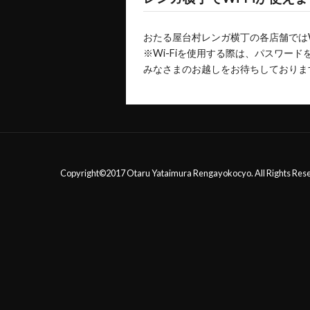
おたる屋台村レンガ横丁の各店舗ではW
※Wi-Fiを使用する際は、パスワー
みなさまのお越しをお待ちしておりま
Copyright©2017 Otaru Yataimura Rengayokocyo. All Rights Res