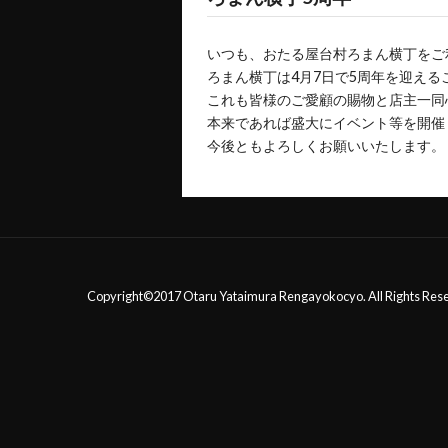
いつも、おたる屋台村ろまん横丁をご
ろまん横丁は4月7日で5周年を迎える
これも皆様のご愛顧の賜物と店主一同
本来であれば盛大にイベント等を開催し
今後ともよろしくお願いいたします。
Copyright©2017 Otaru Yataimura Rengayokocyo. All Rights Res