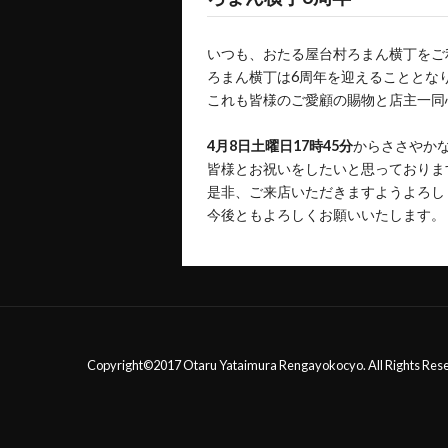
いつも、おたる屋台村ろまん横丁をご
ろまん横丁は6周年を迎えることとな
これも皆様のご愛顧の賜物と店主一同
4月8日土曜日17時45分
からささやか
皆様とお祝いをしたいと思っておりま
是非、ご来店いただきますようよろし
今後ともよろしくお願いいたします。
Copyright©2017 Otaru Yataimura Rengayokocyo. All Rights Res